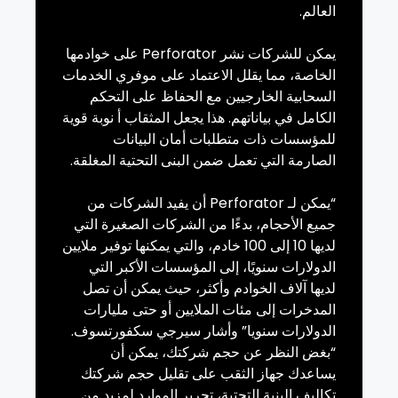
العالم.
يمكن للشركات نشر
Perforator
على خوادمها
الخاصة، مما يقلل الاعتماد على موفري الخدمات
السحابية الخارجيين مع الحفاظ على التحكم
الكامل في بياناتهم. هذا يجعل المثقاب أ نوبة قوية
للمؤسسات ذات متطلبات أمان البيانات
الصارمة التي تعمل ضمن البنى التحتية المغلقة.
“يمكن لـ
Perforator
أن يفيد الشركات من
جميع الأحجام، بدءًا من الشركات الصغيرة التي
لديها 10 إلى 100 خادم، والتي يمكنها توفير ملايين
الدولارات سنويًا، إلى المؤسسات الأكبر التي
لديها آلاف الخوادم وأكثر، حيث يمكن أن تصل
المدخرات إلى مئات الملايين أو حتى مليارات
الدولارات سنويا” وأشار سيرجي
سكفورتسوف
.
“بغض النظر عن حجم شركتك، يمكن أن
يساعدك جهاز الثقب على تقليل حجم شركتك
تكاليف البنية التحتية، تحرير الموارد لمزيد من