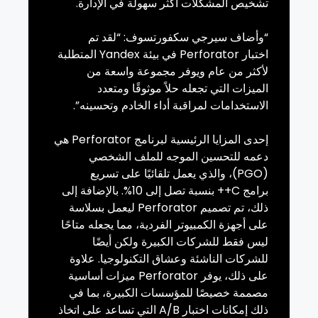
تشخيص المشكلات أكثر سهولة في الإدارة.
“
وأضاف سيرجي
سكفورتسوف
: “لقد تم
اختبار
Perforator
في بيئة
Yandex
المتطلبة
لأكثر من عام ويوفر مجموعة واسعة من
الميزات التي تجعله حلاً موثوقًا ومتعدد
الاستخدامات لمراقبة أداء الخادم وتحسينه”.
إحدى المزايا الرئيسية لبرنامج
Perforator
هي
دعمه للتحسين الموجه للملف الشخصي
(
PGO
)، والذي يعمل تلقائيًا على تسريع
برامج
C
++ بنسبة تصل إلى 10%. بالإضافة إلى
ذلك، تم تصميم
Perforator
ليعمل بسلاسة
على أجهزة الكمبيوتر الفردية، مما يجعله متاحًا
ليس فقط للشركات
الكبيرة
ولكن أيضًا
للشركات الناشئة وعشاق التكنولوجيا. علاوة
على ذلك، يوفر
Perforator
ميزات أساسية
مصممة خصيصًا للمؤسسات الكبيرة، بما في
ذلك إمكانات اختبار
A/B
التي تساعد على اتخاذ