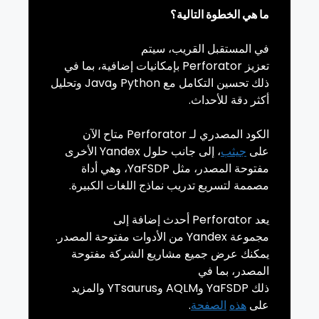
ما هي الخطوة التالية؟
في المستقبل القريب، سيتم
تعزيز
Perforator
بإمكانيات إضافية، بما في
ذلك تحسين التكامل مع
Python
و
Java
وتحليل
أكثر دقة للأحداث.
الكود المصدري لـ
Perforator
متاح الآن
على
جيثب
، إلى جانب حلول
Yandex
الأخرى
مفتوحة المصدر، مثل
YaFSDP
، وهي أداة
مصممة لتسريع تدريب نماذج اللغات الكبيرة.
يعد
Perforator
أحدث إضافة إلى
مجموعة
Yandex
من الأدوات مفتوحة المصدر.
يمكنك عرض جميع مشاريع الشركة مفتوحة
المصدر، بما في
ذلك
YaFSDP
و
AQLM
و
YTsaurus
والمزيد
على
هذه
الصفحة
.