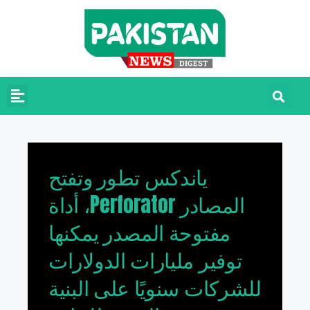
‫ياندكس تطور وتفتح
المصادر Perforator، أداة
مفتوحة المصدر يمكنها
توفير مليارات الدولارات
للشركات سنويًا على البنية