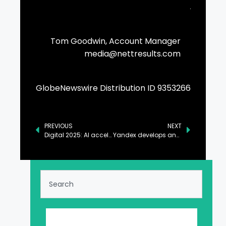
Tom Goodwin, Account Manager

media@nettresults.com
GlobeNewswire Distribution ID 9353266
PREVIOUS
NEXT
Digital 2025: AI accelerates, YouTube tops user charts, social ad spend soars and more
Yandex develops and open-sources Perforator, an open-source tool that can save businesses billions of dollars a year on server infrastructure