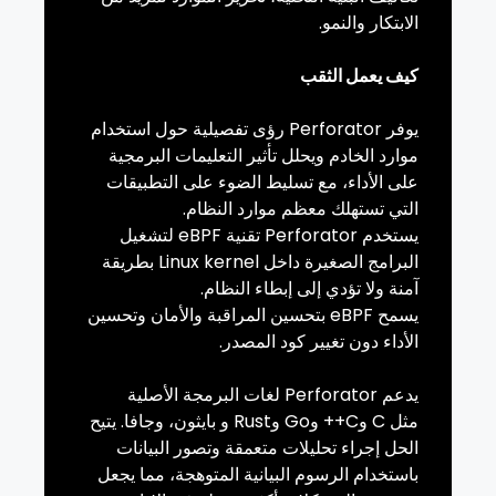
الابتكار والنمو.
كيف يعمل الثقب
يوفر
Perforator
رؤى تفصيلية حول استخدام
موارد الخادم ويحلل تأثير التعليمات البرمجية
على الأداء، مع تسليط الضوء على التطبيقات
التي تستهلك معظم موارد النظام.
يستخدم
Perforator
تقنية
eBPF
لتشغيل
البرامج الصغيرة داخل
Linux kernel
بطريقة
آمنة ولا تؤدي إلى إبطاء النظام.
يسمح
eBPF
بتحسين المراقبة والأمان وتحسين
الأداء دون تغيير كود المصدر.
يدعم
Perforator
لغات البرمجة الأصلية
مثل
C
و
C
++ و
Go
و
Rust
و بايثون
، وجافا
.
يتيح
الحل إجراء تحليلات متعمقة وتصور البيانات
باستخدام الرسوم البيانية المتوهجة، مما يجعل